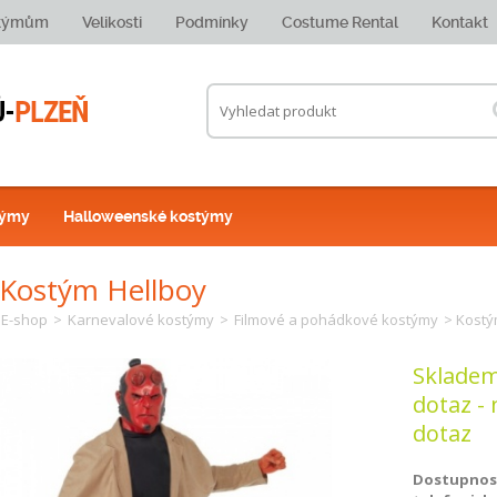
stýmům
Velikosti
Podmínky
Costume Rental
Kontakt
týmy
Halloweenské kostýmy
Kostým Hellboy
E-shop
>
Karnevalové kostýmy
>
Filmové a pohádkové kostýmy
> Kostý
Skladem
dotaz - 
dotaz
Dostupnost