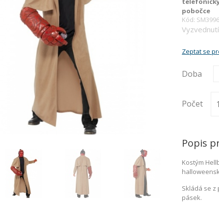
telefonick
pobočce
Kód: SM399
Vyzvednutí
Zeptat se p
Doba
Počet
Popis p
Kostým Hellb
halloweensk
Skládá se z 
pásek.