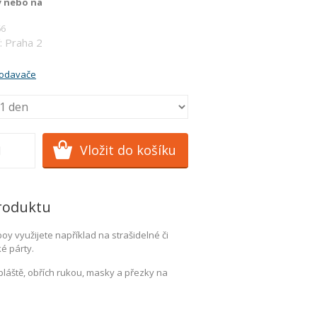
y nebo na
66
: Praha 2
rodavače
roduktu
oy využijete například na strašidelné či
é párty.
pláště, obřích rukou, masky a přezky na