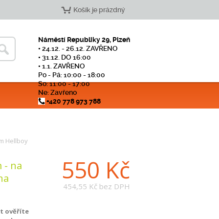
Košík je prázdný
Náměstí Republiky 29, Plzeň
• 24.12. - 26.12. ZAVŘENO
• 31.12. DO 16:00
• 1.1. ZAVŘENO
Po - Pá: 10:00 - 18:00
So: 11:00 - 17:00
Ne: Zavřeno
+420 778 973 788
m Hellboy
550 Kč
 - na
na
454,55 Kč
bez DPH
 ověříte