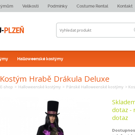
stýmům
Velikosti
Podmínky
Costume Rental
Kontakt
týmy
Halloweenské kostýmy
Kostým Hrabě Drákula Deluxe
E-shop
>
Halloweenské kostýmy
>
Pánské Halloweenské kostýmy
> Kos
Skladem
dotaz - 
dotaz
Dostupnost