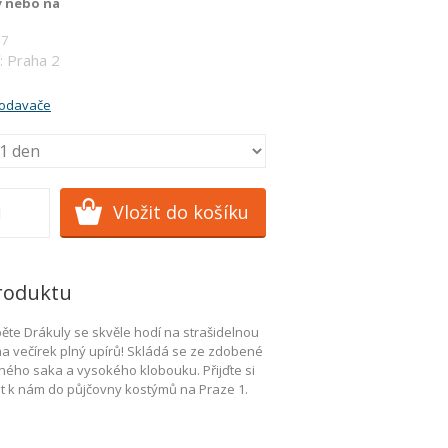
y nebo na
17
: Praha 2
rodavače
roduktu
te Drákuly se skvěle hodí na strašidelnou
a večírek plný upírů! Skládá se ze zdobené
rného saka a vysokého klobouku. Přijďte si
t k nám do půjčovny kostýmů na Praze 1.