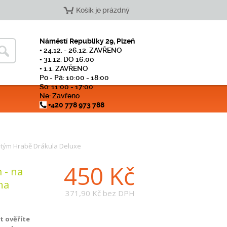
Košík je prázdný
Náměstí Republiky 29, Plzeň
• 24.12. - 26.12. ZAVŘENO
• 31.12. DO 16:00
• 1.1. ZAVŘENO
Po - Pá: 10:00 - 18:00
So: 11:00 - 17:00
Ne: Zavřeno
+420 778 973 788
tým Hrabě Drákula Deluxe
450 Kč
 - na
na
371,90 Kč
bez DPH
 ověříte