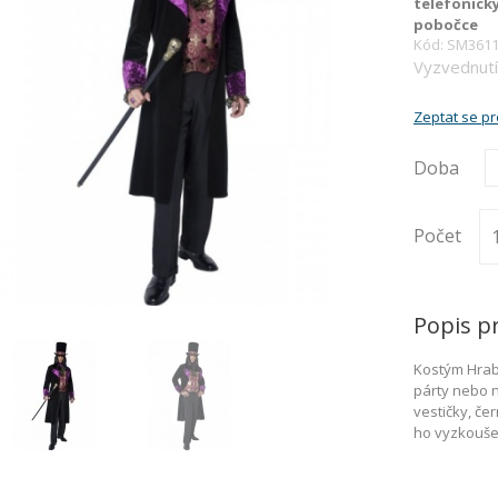
telefonick
pobočce
Kód: SM361
Vyzvednutí
Zeptat se p
Doba
Počet
Popis p
Kostým Hrabě
párty nebo n
vestičky, če
ho vyzkouše