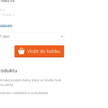
y nebo na
430
: Praha 2
rodavače
roduktu
 také kostým Hulka, který se skvěle hodí
ou párty!
 overalu s potiskem a vyztuženým