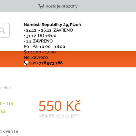
Košík je prázdný
Náměstí Republiky 29, Plzeň
• 24.12. - 26.12. ZAVŘENO
• 31.12. DO 16:00
• 1.1. ZAVŘENO
Po - Pá: 10:00 - 18:00
So: 11:00 - 17:00
Ne: Zavřeno
+420 778 973 788
m Hulk
550 Kč
 - na
na
454,55 Kč
bez DPH
 ověříte