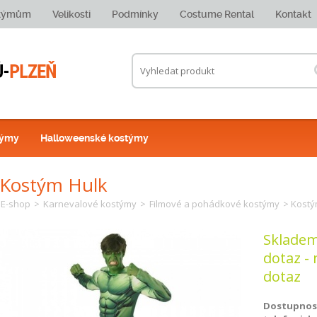
stýmům
Velikosti
Podmínky
Costume Rental
Kontakt
týmy
Halloweenské kostýmy
Kostým Hulk
E-shop
>
Karnevalové kostýmy
>
Filmové a pohádkové kostýmy
> Kostý
Skladem
dotaz - 
dotaz
Dostupnost