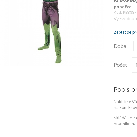
telefonick
pobočce
Kód: RB3887
Vyzvednutí
Zeptat se p
Doba
Počet
Popis p
Nabízíme Vám
na komiksov
Skládá se z
hrudníkem.