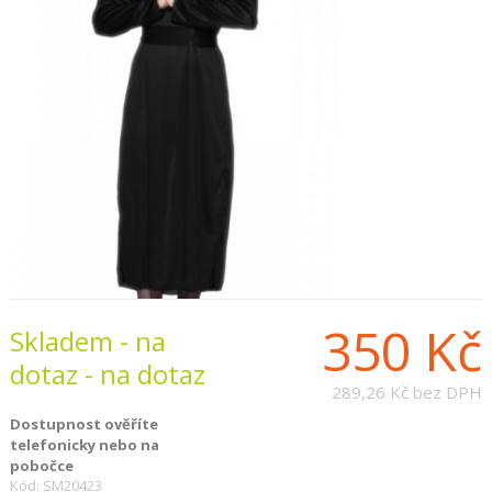
350 Kč
Skladem - na
dotaz - na dotaz
289,26 Kč
bez DPH
Dostupnost ověříte
telefonicky nebo na
pobočce
Kód: SM20423