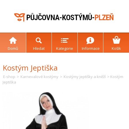
Domů
Hledat
Kategorie
Informace
Košík
Kostým Jeptiška
E-shop
>
Karnevalové kostýmy
>
Kostýmy jeptišky a kněží
> Kostým
Jeptiška