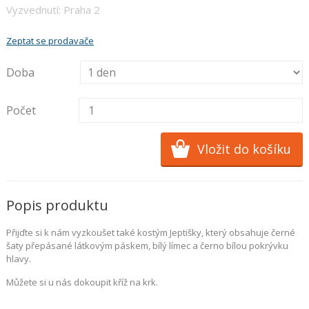
Vyzvednutí: Praha 2
Zeptat se prodavače
Doba
Počet
Popis produktu
Přijďte si k nám vyzkoušet také kostým Jeptišky, který obsahuje černé
šaty přepásané látkovým páskem, bílý límec a černo bílou pokrývku
hlavy.
Můžete si u nás dokoupit kříž na krk.