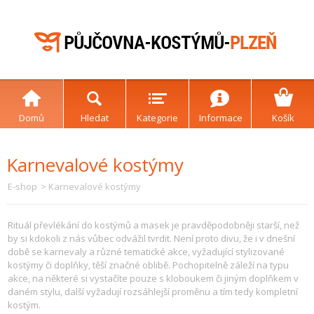
Domů
Hledat
Kategorie
Informace
Košík
Karnevalové kostýmy
E-shop
> Karnevalové kostýmy
Rituál převlékání do kostýmů a masek je pravděpodobněji starší, než
by si kdokoli z nás vůbec odvážil tvrdit. Není proto divu, že i v dnešní
době se karnevaly a různé tematické akce, vyžadující stylizované
kostýmy či doplňky, těší značné oblibě. Pochopitelně záleží na typu
akce, na některé si vystačíte pouze s kloboukem či jiným doplňkem v
daném stylu, další vyžadují rozsáhlejší proměnu a tím tedy kompletní
kostým.