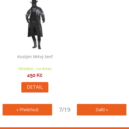
Kostým Mrtvý šerif
Skladem - na dotaz
450 Kč
DETAIL
7/19
« Předchozí
Další »