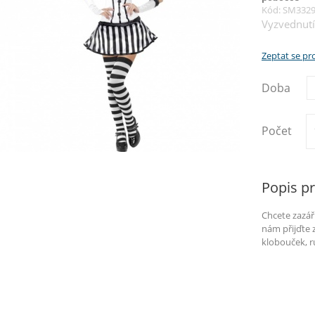
Kód: SM332
Vyzvednutí
Zeptat se p
Doba
Počet
Popis p
Chcete zazáři
nám přijďte 
klobouček, r