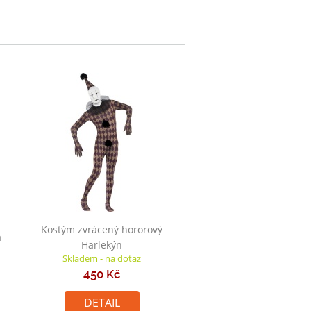
Kostým zvrácený hororový
á
Harlekýn
Skladem - na dotaz
450 Kč
DETAIL