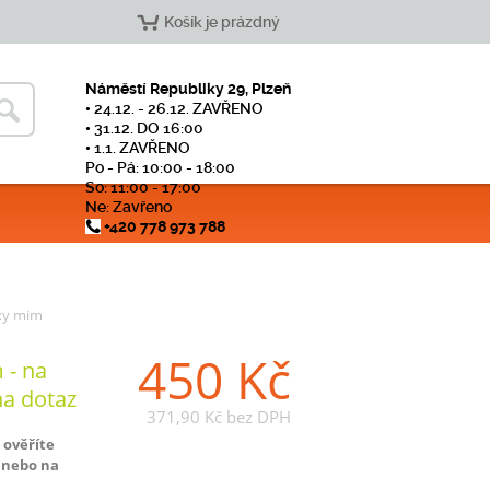
Košík je prázdný
Náměstí Republiky 29, Plzeň
• 24.12. - 26.12. ZAVŘENO
• 31.12. DO 16:00
• 1.1. ZAVŘENO
Po - Pá: 10:00 - 18:00
So: 11:00 - 17:00
Ne: Zavřeno
+420 778 973 788
xy mim
450 Kč
 - na
na dotaz
371,90 Kč
bez DPH
 ověříte
 nebo na