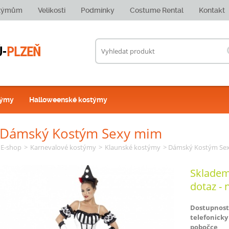
stýmům
Velikosti
Podmínky
Costume Rental
Kontakt
týmy
Halloweenské kostýmy
Dámský Kostým Sexy mim
E-shop
>
Karnevalové kostýmy
>
Klaunské kostýmy
> Dámský Kostým Se
Skladem
dotaz - 
Dostupnost
telefonicky
pobočce