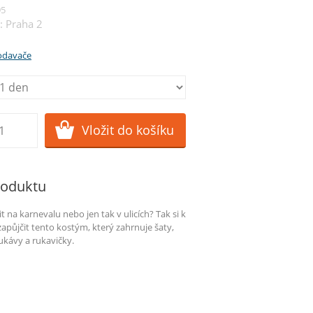
95
: Praha 2
rodavače
roduktu
t na karnevalu nebo jen tak v ulicích? Tak si k
zapůjčit tento kostým, který zahrnuje šaty,
ukávy a rukavičky.