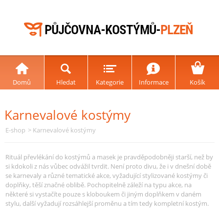
Domů
Hledat
Kategorie
Informace
Košík
Karnevalové kostýmy
E-shop
> Karnevalové kostýmy
Rituál převlékání do kostýmů a masek je pravděpodobněji starší, než by
si kdokoli z nás vůbec odvážil tvrdit. Není proto divu, že i v dnešní době
se karnevaly a různé tematické akce, vyžadující stylizované kostýmy či
doplňky, těší značné oblibě. Pochopitelně záleží na typu akce, na
některé si vystačíte pouze s kloboukem či jiným doplňkem v daném
stylu, další vyžadují rozsáhlejší proměnu a tím tedy kompletní kostým.