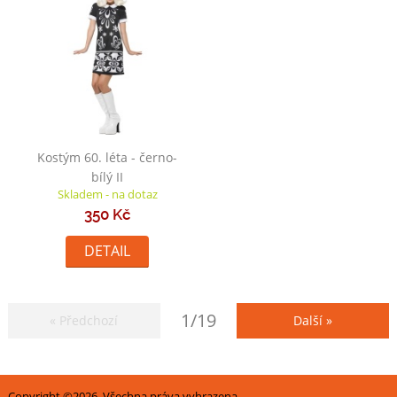
Kostým 60. léta - černo-
bílý II
Skladem - na dotaz
350 Kč
DETAIL
1/19
« Předchozí
Další »
Copyright ©2026, Všechna práva vyhrazena