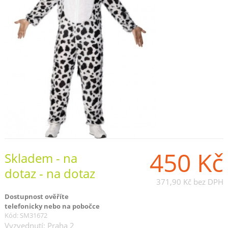
450 Kč
Skladem - na
dotaz - na dotaz
371,90 Kč
bez DPH
Dostupnost ověříte
telefonicky nebo na pobočce
Kód: SM31672
Vyzvednutí: Praha 2