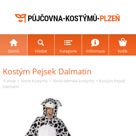
Domů
Hledat
Kategorie
Informace
Košík
Kostým Pejsek Dalmatin
E-shop
>
Nové Kostýmy
>
Nové dámské kostýmy
> Kostým Pejsek
Dalmatin