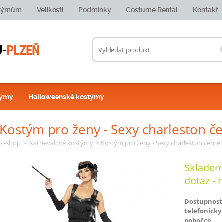
stýmům
Velikosti
Podmínky
Costume Rental
Kontakt
týmy
Halloweenské kostýmy
Kostým pro ženy - Sexy charleston če
E-shop
>
Karnevalové kostýmy
> Kostým pro ženy - Sexy charleston černé 
Skladem
dotaz - 
Dostupnost
telefonicky
pobočce