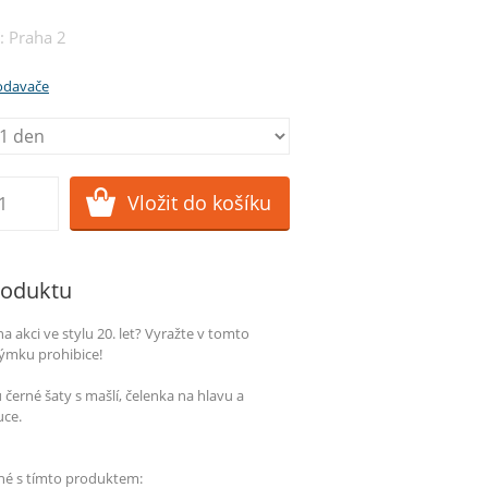
: Praha 2
rodavače
roduktu
a akci ve stylu 20. let? Vyražte v tomto
ýmku prohibice!
 černé šaty s mašlí, čelenka na hlavu a
uce.
né s tímto produktem: