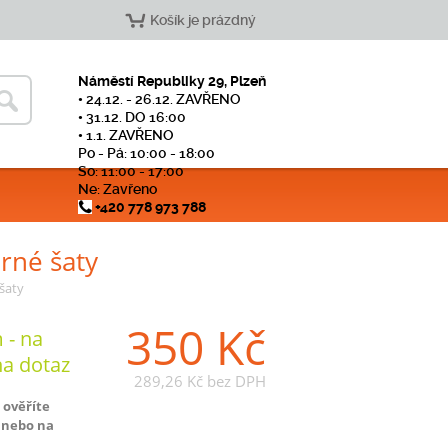
Košík je prázdný
Náměstí Republiky 29, Plzeň
• 24.12. - 26.12. ZAVŘENO
• 31.12. DO 16:00
• 1.1. ZAVŘENO
Po - Pá: 10:00 - 18:00
So: 11:00 - 17:00
Ne: Zavřeno
+420 778 973 788
rné šaty
šaty
350 Kč
 - na
na dotaz
289,26 Kč
bez DPH
 ověříte
 nebo na