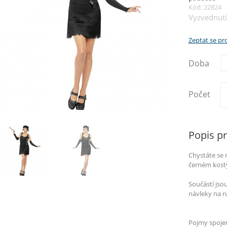
Kód: 22824
Vyzvednutí
Zeptat se p
Doba
Počet
Popis p
Chystáte se n
černém kost
Součástí jsou
návleky na r
Pojmy spoje