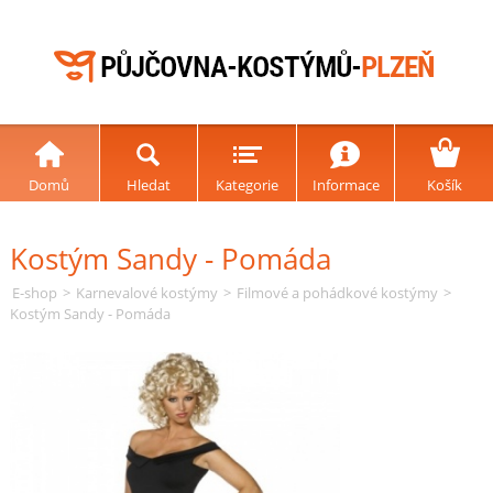
Domů
Hledat
Kategorie
Informace
Košík
Kostým Sandy - Pomáda
E-shop
>
Karnevalové kostýmy
>
Filmové a pohádkové kostýmy
>
Kostým Sandy - Pomáda