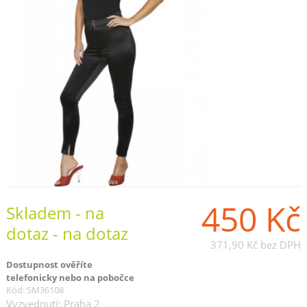
450 Kč
Skladem - na
dotaz - na dotaz
371,90 Kč
bez DPH
Dostupnost ověříte
telefonicky nebo na pobočce
Kód: SM36108
Vyzvednutí: Praha 2