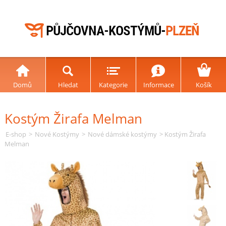
Domů
Hledat
Kategorie
Informace
Košík
Kostým Žirafa Melman
E-shop
>
Nové Kostýmy
>
Nové dámské kostýmy
> Kostým Žirafa
Melman