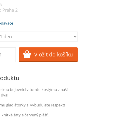
58
: Praha 2
rodavače
roduktu
mskou bojovnicí v tomto kostýmu z naší
 dva!
mu gladiátorky si vybudujete respekt!
 krátké šaty a červený plášť.