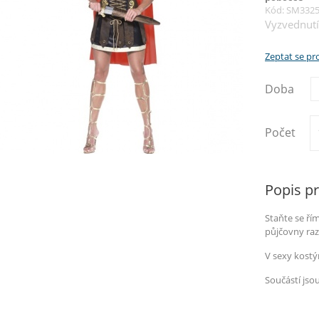
Kód: SM332
Vyzvednutí
Zeptat se p
Doba
Počet
Popis p
Staňte se ří
půjčovny raz
V sexy kostý
Součástí jsou