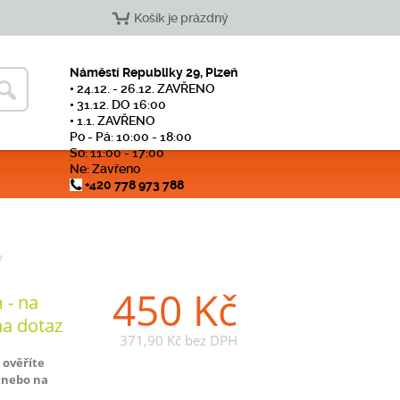
Košík je prázdný
Náměstí Republiky 29, Plzeň
• 24.12. - 26.12. ZAVŘENO
• 31.12. DO 16:00
• 1.1. ZAVŘENO
Po - Pá: 10:00 - 18:00
So: 11:00 - 17:00
Ne: Zavřeno
+420 778 973 788
y
450 Kč
 - na
na dotaz
371,90 Kč
bez DPH
 ověříte
 nebo na