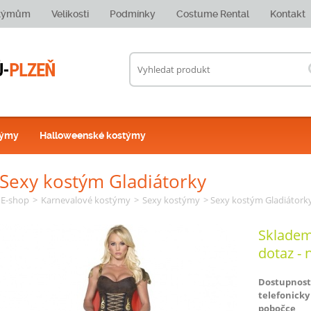
stýmům
Velikosti
Podmínky
Costume Rental
Kontakt
týmy
Halloweenské kostýmy
Sexy kostým Gladiátorky
E-shop
>
Karnevalové kostýmy
>
Sexy kostýmy
> Sexy kostým Gladiátork
Skladem
dotaz - 
Dostupnost
telefonicky
pobočce