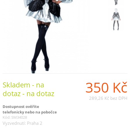
350 Kč
Skladem - na
dotaz - na dotaz
289,26 Kč
bez DPH
Dostupnost ověříte
telefonicky nebo na pobočce
Kód: SM34028
Vyzvednutí: Praha 2