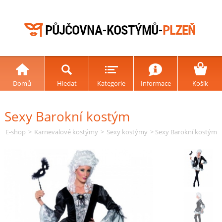
Domů
Hledat
Kategorie
Informace
Košík
Sexy Barokní kostým
E-shop
>
Karnevalové kostýmy
>
Sexy kostýmy
> Sexy Barokní kostým